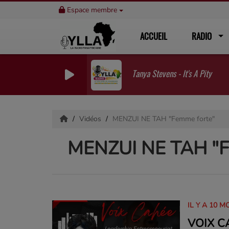
Espace membre
ACCUEIL
RADIO
Tanya Stevens - It's A Pity
Vidéos
MENZUI NE TAH "Femme forte"
MENZUI NE TAH "F
IL Y A 10 M
VOIX C