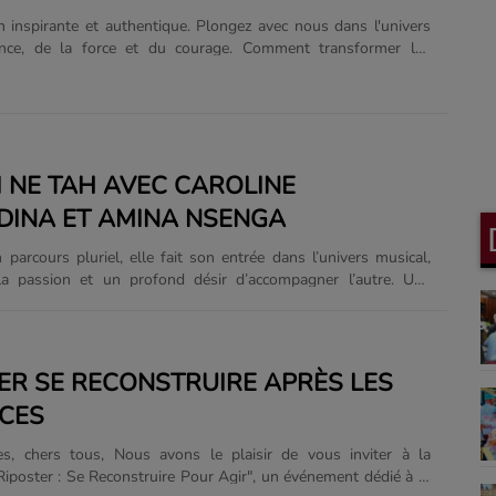
 inspirante et authentique. Plongez avec nous dans l'univers
ience, de la force et du courage. Comment transformer les
nergie, les doutes en détermination et obstacles en véritables
 NE TAH AVEC CAROLINE
DINA ET AMINA NSENGA
 parcours pluriel, elle fait son entrée dans l’univers musical,
la passion et un profond désir d’accompagner l’autre. Une
hentique où sa voix, au sens propre comme au figuré, promet
une femme puissante aux
asquettes : maman solo, entrepreneure et manager dans
ical. Elle allie avec grâce sensibilité artistique et stratégie,
ER SE RECONSTRUIRE APRÈS LES
 artistes qu’elle accompagne avec humanité et vision. Sa
CES
n d’être un frein, est un moteur de force et......
es, chers tous, Nous avons le plaisir de vous inviter à la
Riposter : Se Reconstruire Pour Agir", un événement dédié à la