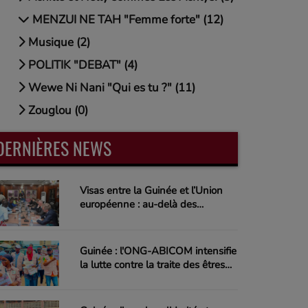
MENZUI NE TAH "Femme forte" (12)
Musique (2)
POLITIK "DEBAT" (4)
Wewe Ni Nani "Qui es tu ?" (11)
Zouglou (0)
DERNIÈRES NEWS
Visas entre la Guinée et l’Union
européenne : au-delà des
restrictions, un défi diplomatique à
relever
Guinée : l'ONG-ABICOM intensifie
la lutte contre la traite des êtres
humains et appelle à une
mobilisation nationale