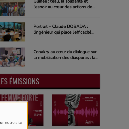
Guinée : l'eau, la solidarité et
l'espoir au cœur des actions de
LIFE ONG et ASHU Guinée
Portrait – Claude DOBADA :
l'ingénieur qui place l'efficacité
énergétique au cœur de l'industrie
Conakry au cœur du dialogue sur
la mobilisation des diasporas : la
Guinée accueille l'atelier régional
du programme CRPM II
LES ÉMISSIONS
ur notre site