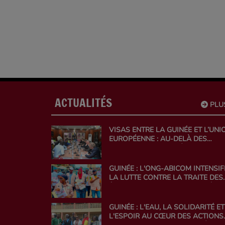
gestion de pr
ACTUALITÉS
PLU
VISAS ENTRE LA GUINÉE ET L’UNI
EUROPÉENNE : AU-DELÀ DES
RESTRICTIONS, UN DÉFI
DIPLOMATIQUE À RELEVER
GUINÉE : L'ONG-ABICOM INTENSIF
LA LUTTE CONTRE LA TRAITE DES
ÊTRES HUMAINS ET APPELLE À U
MOBILISATION NATIONALE
GUINÉE : L'EAU, LA SOLIDARITÉ ET
L'ESPOIR AU CŒUR DES ACTIONS