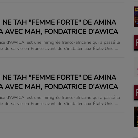
 NE TAH "FEMME FORTE" DE AMINA
 AVEC MAH, FONDATRICE D'AWICA
ice d'AWICA, est une immigrée franco-africaine qui a passé la
ie de sa vie en France avant de s’installer aux États-Unis en
ire d'une maîtrise en droit français et forte d'une solide
en droit des affaires en France, elle a collaboré avec de
s internationales. Mariée à un Américain, Mah est
 bilingue en français et en anglais, et maîtrise également
 NE TAH "FEMME FORTE" DE AMINA
alectes africains. Son expertise s'étend au leadership, à la
 AVEC MAH, FONDATRICE D'AWICA
ojets, au développement communautaire, à la gestion......
ice d'AWICA, est une immigrée franco-africaine qui a passé la
ie de sa vie en France avant de s’installer aux États-Unis en
en droit des affaires en France, elle a collaboré avec de
ntreprises internationales. Mariée à un Américain, Mah est
 bilingue en français et en anglais, et maîtrise également
 Son expertise s'étend au leadership, à la