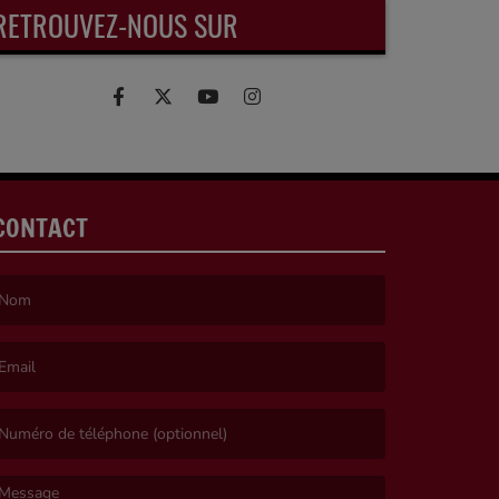
RETROUVEZ-NOUS SUR
CONTACT
e nom est obligatoire. )
’email est obligatoire. )