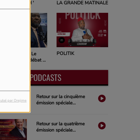
ENZUI NE TAH '
LA GRANDE MATINALE
emme Forte'
POLITIK
ewe Ni Nani – Le
endez-vous du débat et
 leadership sur Radio
la
DERNIERS PODCASTS
Retour sur la cinquième
ulsé par Orejime
émission spéciale
Municipales 2026 sur Radio
Ylla
Retour sur la quatrième
émission spéciale
Municipales 2026 sur Radio